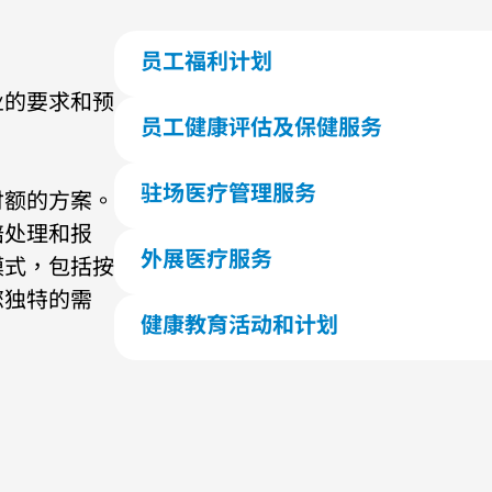
员工福利计划
我们度身设计的医疗计划能够涵盖员工的门诊
业的要求和预
员工健康评估及保健服务
我们提供医疗外展服务，包括健康检查、疫苗
我们还提供咨询、健身计划和健康工作坊。
驻场医疗管理服务
付额的方案。
公司附设的医务中心，可以交由我们管理和营
赔处理和报
的照顾让员工无须外出就医，提升员工的工作
外展医疗服务
模式，包括按
我们将流动诊所和医护人员带到您公司办公室
您独特的需
为酒店企业提供24小时医生到诊服务。
健康教育活动和计划
我们按您团队的需要，举办涵盖各种健康主题