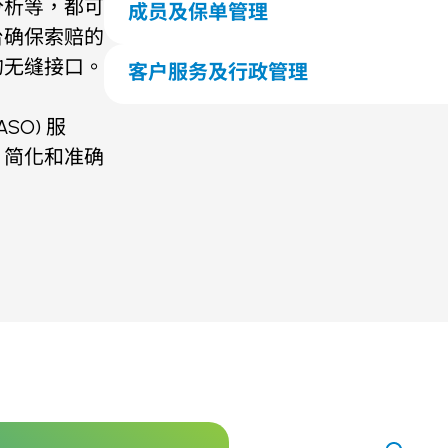
电子医疗单据和索赔报告
分析等，都可
成员及保单管理
理赔管理、裁决、通知及追讨
台确保索赔的
专属的管理平台和成员帐户
防欺诈措施
成员注册及管理
的无缝接口。
客户服务及行政管理
直接结算服务
实体及电子医疗卡签发
保费缴费通知及收款
24小时三语客户支援热线
投保、核保及续保审核
数据分析和报告
24小时 医疗咨询服务
O) 服
保单及保障范围表寄送
网上医疗服务
，简化和准确
门诊和住院管理
第二医疗意见服务
医生到诊服务
预授权评估
医疗紧急服务
住院援助
自费和无现金支付服务
保证书发行