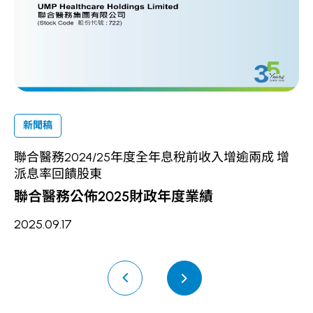
新聞稿
聯合醫務2024/25年度全年息稅前收入增逾兩成 增
派息率回饋股東
2
聯合醫務公佈2025財政年度業績
2025.09.17