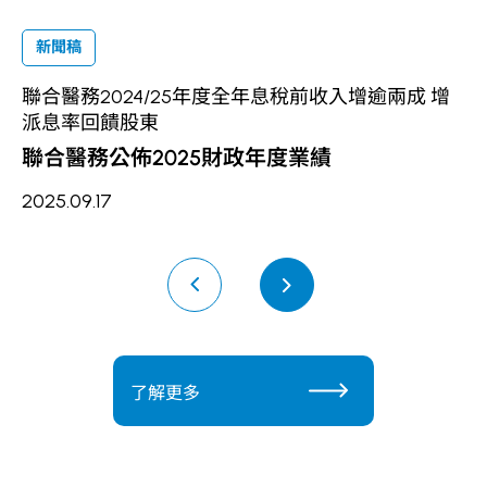
新聞稿
聯合醫務2024/25年度全年息稅前收入增逾兩成 增
派息率回饋股東
2
聯合醫務公佈2025財政年度業績
2025.09.17
了解更多