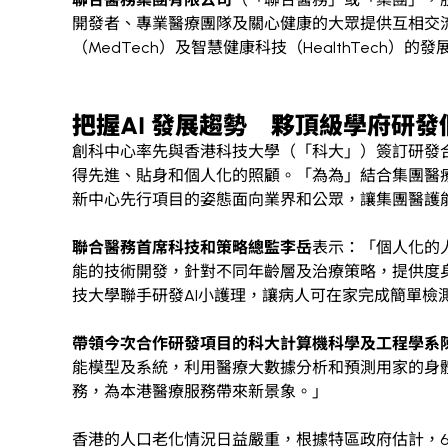
開發者、專業醫療團隊及關心健康的大眾提供互相交
（MedTech）及智慧健康科技（HealthTech）的發
把握AI 發展趨勢 夥頂級學府研
創科中心率先與香港科技大學（「科大」）簽訂研發合作
得先進、貼身和個人化的照顧。「為為」結合集團醫
新中心先行項目的姿態面向業界和公眾，讓集團醫護
聯合醫務首席科技和策略總監李岳
表示：「個人化的
能的技術開發，針對不同年齡層及治療策略，提供度
技大學聯手研發AI小護理，讓病人可在家完成簡單檢
帶領今次合作研發項目的科大計算機科學及工程學系
能模型及系統，利用醫療大數據分析和預測用家的身
務，為本港醫療服務帶來新景象。」
香港的人口老化情況日益嚴重，根據特區政府估計，65