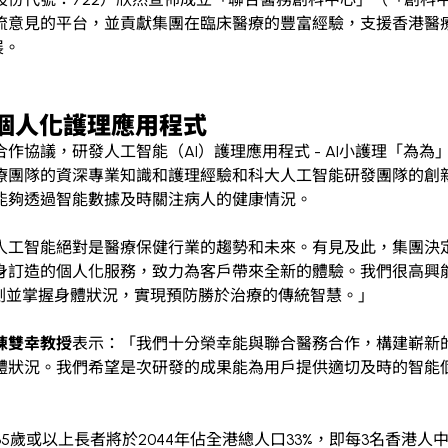
流意見的平台，並貢獻集團在臨床醫療的豐富經驗，支援香港醫
展。
發個人化護理應用程式
協議，研發人工智能（AI）護理應用程式 - AI小護理「為為
療團隊的資深專業知識和護理經驗和科大人工智能研發團隊的創
能夠透過智能數據及時關注病人的健康情況。
人工智能絕對是醫療保健行業的趨勢和未來。有見及此，集團決
身訂造的個人化服務，致力為客戶帶來全新的體驗。我們很高興
測並掌握身體狀況，實現預防勝於治療的傳統智慧。」
陳雙幸教授
表示：「我們十分榮幸能與聯合醫務合作，構建嶄新
體狀況。我們希望是次研發的成果能為用戶提供適切及時的智能
歲或以上長者將於2044年佔全港總人口33%，即每3名香港人中