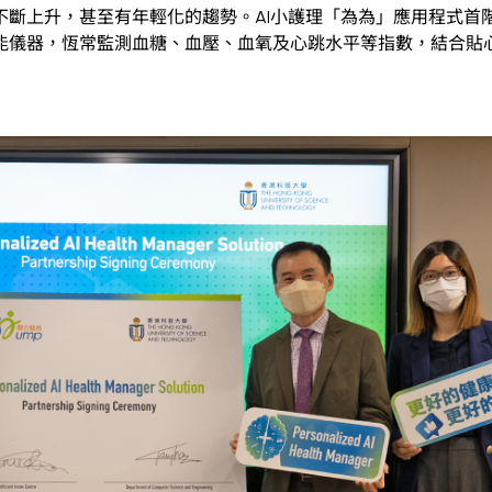
不斷上升，甚至有年輕化的趨勢。AI小護理「為為」應用程式首
能儀器，恆常監測血糖、血壓、血氧及心跳水平等指數，結合貼