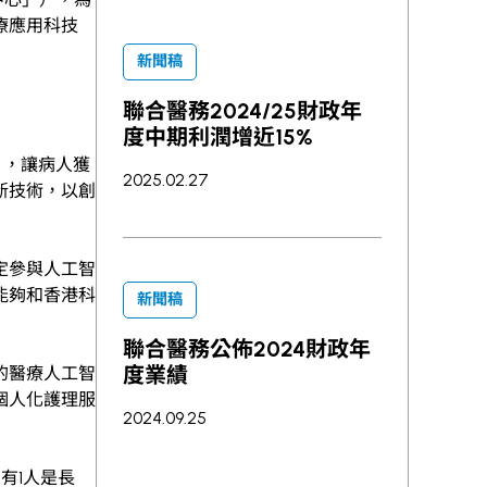
療應用科技
新聞稿
聯合醫務2024/25財政年
度中期利潤增近15%
」，讓病人獲
2025.02.27
新技術，以創
定參與人工智
能夠和香港科
新聞稿
聯合醫務公佈2024財政年
度業績
的醫療人工智
個人化護理服
2024.09.25
有1人是長