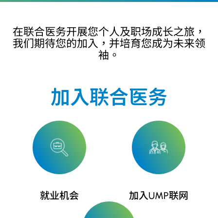
在联合医务开展您个人及职场成长之旅，
我们期待您的加入，并培育您成为未来领
袖。
加入联合医务
就业机会
加入UMP联网