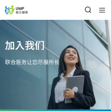
加入我们
联合医务让您尽展所长