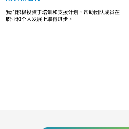
我们积极投资于培训和支援计划，帮助团队成员在
职业和个人发展上取得进步。