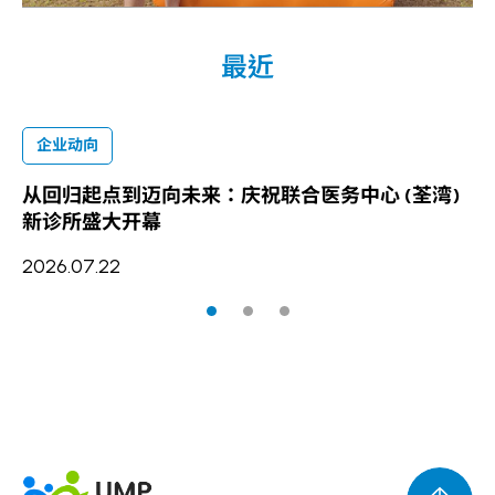
最近
企业动向
从回归起点到迈向未来：庆祝联合医务中心 (荃湾)
联
新诊所盛大开幕
卓
2026.07.22
20