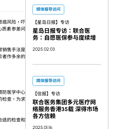
媒体报导访问
患癌风险，吓
【星岛日报】专访
心质素参差问
星岛日报专访：联合医
务：自愿医保参与度续增
2025.02.03
常销售手法是
诊者作多余的
媒体报导访问
预防医学中心
【信报】专访
的检查，为求
联合医务集团多元医疗网
络服务香港35载 深得市场
各方信赖
合适的检查和
2025.01.16