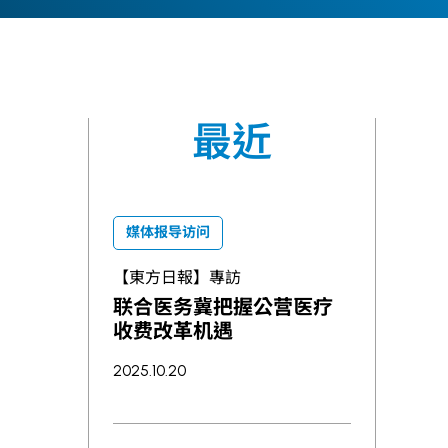
最近
媒体报导访问
【東方日報】專訪
联合医务冀把握公营医疗
收费改革机遇
2025.10.20