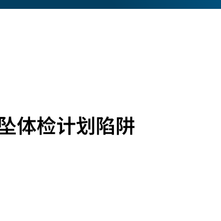
免坠体检计划陷阱