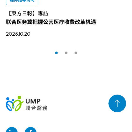
媒体报导访问
【東方日報】專訪
【
联合医务冀把握公营医疗收费改革机遇
星
2025.10.20
20