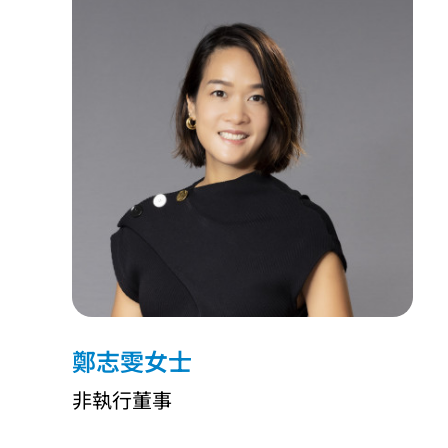
鄭志雯女士
非執行董事