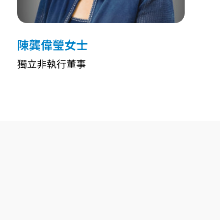
陳龔偉瑩女士
獨立非執行董事