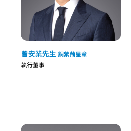
曾安業先生
銅紫荊星章
執行董事