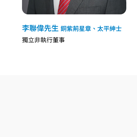
李聯偉先生
銅紫荊星章、太平紳士
獨立非執行董事