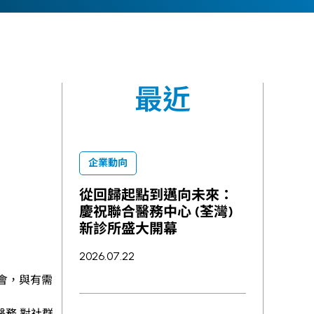
最近
企業動向
從回歸起點到邁向未來：
慶祝聯合醫務中心 (荃灣)
新診所盛大開幕
2026.07.22
會，與有需
醫務
對社群