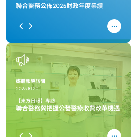
聯合醫務公佈2025財政年度業績
媒體報導訪問
媒體報
2025.10.20
2025.0
【東方日報】專訪
【星島
聯合醫務冀把握公營醫療收費改革機遇
聯合