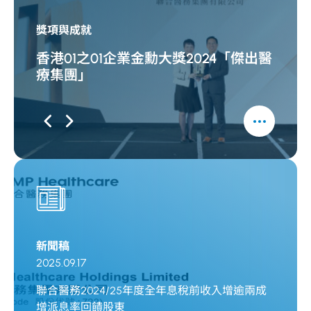
獎項與成就
獎項與
香港01之01企業金勳大獎2024「傑出醫
信報
療集團」
新聞稿
新聞稿
2025.09.17
2025.0
聯合醫
聯合醫務2024/25年度全年息稅前收入增逾兩成
近15%
增派息率回饋股東