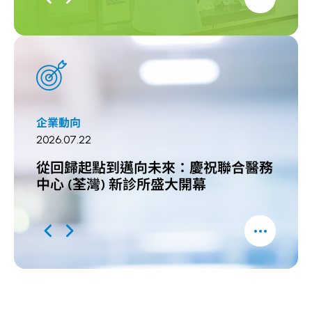
企業動向
企業動
2026.07.22
2026.0
從回歸起點到邁向未來：慶祝聯合醫務
聯合
中心 (荃灣) 新診所盛大開幕
「上